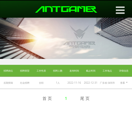
导航切换
招聘岗位
招聘类型
工作性质
招聘人数
发布时间
截止时间
工作地点
详情信息
后期剪辑
社会招聘
全职
1人
2022-11-16
2022-12-31
广东省-深圳市
查看
首 页
1
尾 页